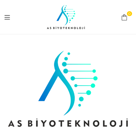
0
As
Biyoteknoloji