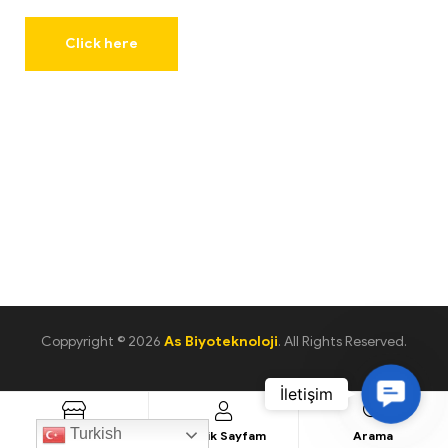
As
Biyoteknoloji
Click here
Coppyright © 2026
As Biyoteknoloji
. All Rights Reserved.
C
o
Turkish
Ürün Listesi
Üyelik Sayfam
Arama
n