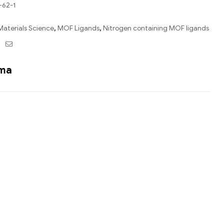
-62-1
Materials Science
,
MOF Ligands
,
Nitrogen containing MOF ligands
ebook
Twitter
Email
ama