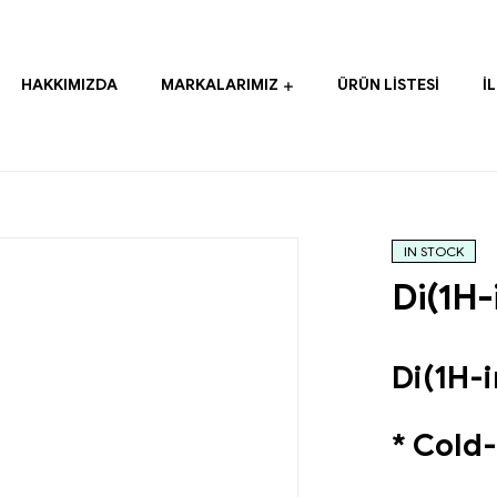
HAKKIMIZDA
MARKALARIMIZ
ÜRÜN LISTESI
İ
IN STOCK
Di(1H-
Di(1H-
* Cold