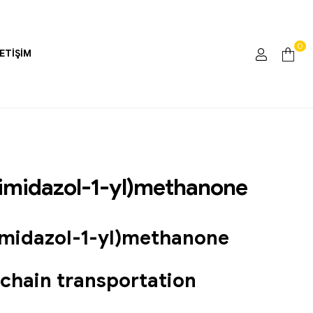
0
LETIŞIM
imidazol-1-yl)methanone
imidazol-1-yl)methanone
-chain transportation