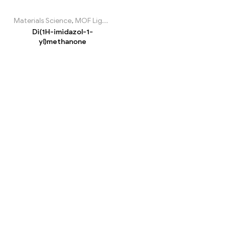
Materials Science
,
MOF Ligands
,
Nitrogen containing MOF ligand
Di(1H-imidazol-1-
yl)methanone